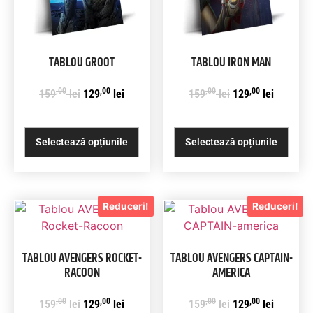
TABLOU GROOT
TABLOU IRON MAN
,00
,00
,00
,00
159
lei
129
lei
159
lei
129
lei
Selectează opțiunile
Selectează opțiunile
Reduceri!
Reduceri!
TABLOU AVENGERS ROCKET-
TABLOU AVENGERS CAPTAIN-
RACOON
AMERICA
,00
,00
,00
,00
159
lei
129
lei
159
lei
129
lei