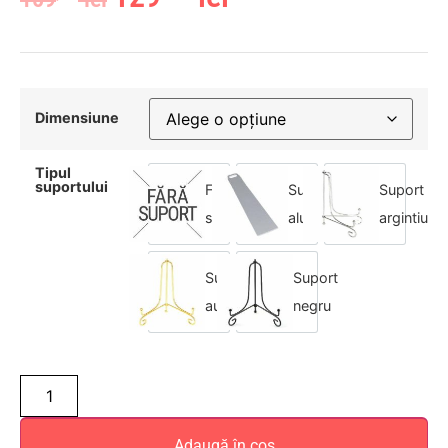
Dimensiune
Tipul
suportului
Fără
Suport
Suport
suport
aluminiu
argintiu
Suport
Suport
auriu
negru
Adaugă în coș