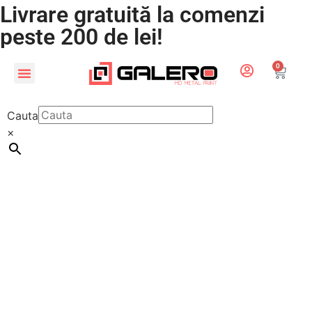
Livrare gratuită la comenzi
peste 200 de lei!
0
CADOURI PERSONALIZATE
LUMEA COPIILOR
Cauta
×