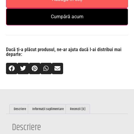
Cumpără acum
Dacă ți-a plăcut produsul, ne-ar ajuta dacă l-ai distribui mai
departe:
Descriere
Informații suplimentare
Recenzii (0)
Descriere