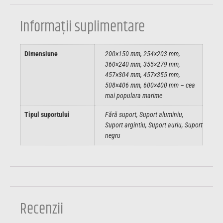
Informații suplimentare
Dimensiune
200×150 mm, 254×203 mm,
360×240 mm, 355×279 mm,
457×304 mm, 457×355 mm,
508×406 mm, 600×400 mm – cea
mai populara marime
Tipul suportului
Fără suport, Suport aluminiu,
Suport argintiu, Suport auriu, Suport
negru
Recenzii