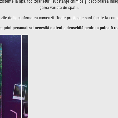
stente la apă, foc, zgârieturi, substanțe chimice și decolorarea imag
gamă variată de spații.
 zile de la confirmarea comenzii. Toate produsele sunt facute la comand
e print personalizat necesită o atenție deosebită pentru a putea fi re