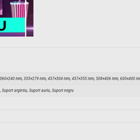
360×240 mm, 355×279 mm, 457×304 mm, 457×355 mm, 508×406 mm, 600×400 mm 
, Suport argintiu, Suport auriu, Suport negru