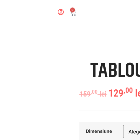
0
TABLO
,00
129
l
,00
159
lei
Dimensiune