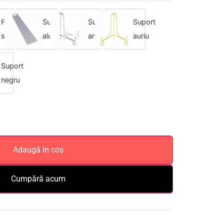
Fără
Suport
Suport
Suport
suport
aluminiu
argintiu
auriu
Suport
negru
Adaugă în coș
Cumpără acum