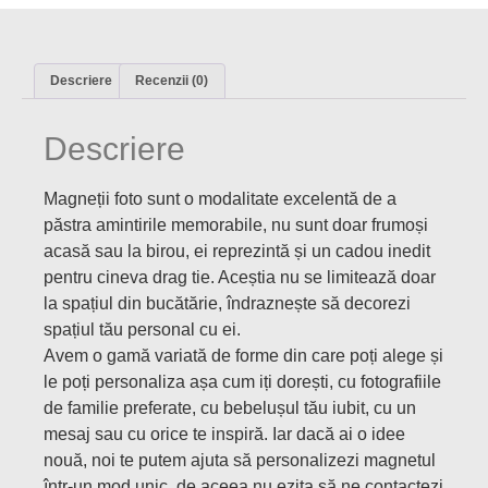
Descriere
Recenzii (0)
Descriere
Magneții foto sunt o modalitate excelentă de a
păstra amintirile memorabile, nu sunt doar frumoși
acasă sau la birou, ei reprezintă și un cadou inedit
pentru cineva drag tie. Aceștia nu se limitează doar
la spațiul din bucătărie, îndraznește să decorezi
spațiul tău personal cu ei.
Avem o gamă variată de forme din care poți alege și
le poți personaliza așa cum iți dorești, cu fotografiile
de familie preferate, cu bebelușul tău iubit, cu un
mesaj sau cu orice te inspiră. Iar dacă ai o idee
nouă, noi te putem ajuta să personalizezi magnetul
într-un mod unic, de aceea nu ezita să ne contactezi