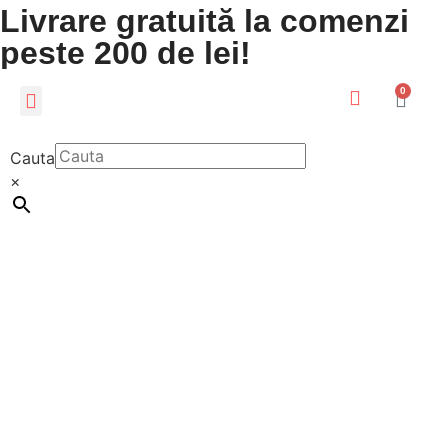
Livrare gratuită la comenzi
peste 200 de lei!
0
CADOURI PERSONALIZATE
LUMEA COPIILOR
Cauta
×