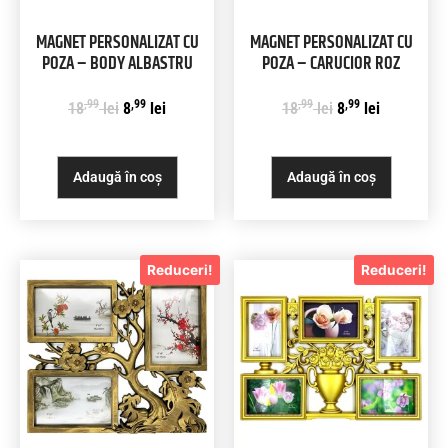
MAGNET PERSONALIZAT CU
MAGNET PERSONALIZAT CU
POZA – BODY ALBASTRU
POZA – CARUCIOR ROZ
,99
,99
,99
,99
18
lei
8
lei
18
lei
8
lei
Adaugă în coș
Adaugă în coș
Reduceri!
Reduceri!