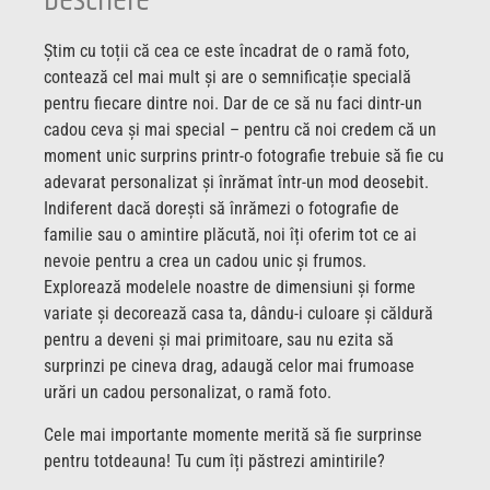
Descriere
Știm cu toții că cea ce este încadrat de o ramă foto,
contează cel mai mult și are o semnificație specială
pentru fiecare dintre noi. Dar de ce să nu faci dintr-un
cadou ceva și mai special – pentru că noi credem că un
moment unic surprins printr-o fotografie trebuie să fie cu
adevarat personalizat și înrămat într-un mod deosebit.
Indiferent dacă dorești să înrămezi o fotografie de
familie sau o amintire plăcută, noi îți oferim tot ce ai
nevoie pentru a crea un cadou unic și frumos.
Explorează modelele noastre de dimensiuni și forme
variate și decorează casa ta, dându-i culoare și căldură
pentru a deveni și mai primitoare, sau nu ezita să
surprinzi pe cineva drag, adaugă celor mai frumoase
urări un cadou personalizat, o ramă foto.
Cele mai importante momente merită să fie surprinse
pentru totdeauna! Tu cum îți păstrezi amintirile?