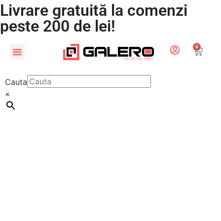
Livrare gratuită la comenzi
peste 200 de lei!
0
CADOURI PERSONALIZATE
LUMEA COPIILOR
Cauta
×