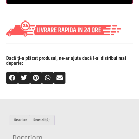
Dacă ți-a plăcut produsul, ne-ar ajuta dacă l-ai distribui mai
departe:
Descriere
Recenzii (0)