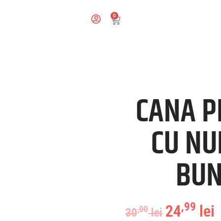
0
CANA P
CU NU
BUN
,99
24
lei
,00
30
lei