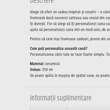
Descriere
Alege să oferi un cadou inspirat și creativ – o can
frumoasă dacă savurezi cafeaua sau ceaiul din cana
îți dorești. Fie că alegi să îți personalizezi cana 
ajuta să personalizezi cana într-un mod unic, de a
Pentru că cele mai frumoase cadouri, provin din ami
Cum poți personaliza această cană?
Personalizarea cănii tale se face foarte simplu. To
Material:
ceramică
Volum:
350 ml
Se poate spăla în mașina de spălat vase, se poate f
Informații suplimentare