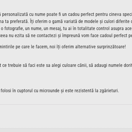
ă personalizată cu nume poate fi un cadou perfect pentru cineva specia
 ta preferată. Îți oferim o gamă variată de modele și culori diferite 
cu o fotografie, un nume, un mesaj, tu ai în totalitate control asupra a
ceea nu ezita să ne contactezi și împreună vom face cadoul perfect pe
ntirile pe care le facem, noi îți oferim alternative surprinzătoare!
t ce trebuie să faci este sa alegi culoare cănii, să adaugi numele dori
olosi în cuptorul cu microunde și este rezistentă la zgârieturi.