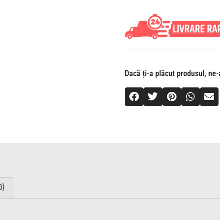
Dacă ți-a plăcut produsul, ne-a
0)