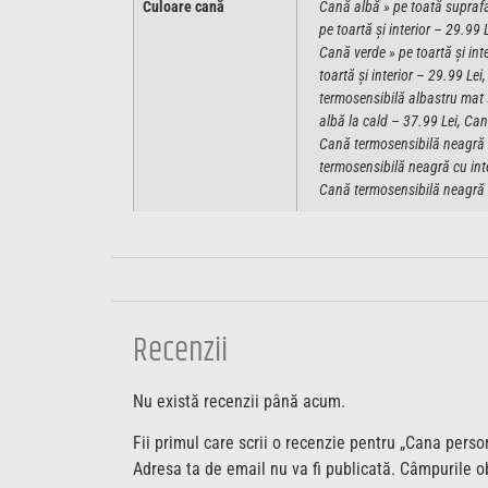
Culoare cană
Cană albă » pe toată suprafaț
pe toartă și interior – 29.99 
Cană verde » pe toartă și int
toartă și interior – 29.99 L
termosensibilă albastru mat 
albă la cald – 37.99 Lei, Can
Cană termosensibilă neagră c
termosensibilă neagră cu inte
Cană termosensibilă neagră cu
Recenzii
Nu există recenzii până acum.
Fii primul care scrii o recenzie pentru „Cana pers
Adresa ta de email nu va fi publicată.
Câmpurile ob