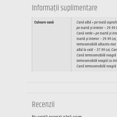
Informații suplimentare
Culoare cană
Cană albă » pe toată suprafaț
pe toartă și interior – 29.99 
Cană verde » pe toartă și int
toartă și interior – 29.99 L
termosensibilă albastru mat 
albă la cald – 37.99 Lei, Can
Cană termosensibilă neagră c
termosensibilă neagră cu inte
Cană termosensibilă neagră cu
Recenzii
Nu există recenzii până acum.