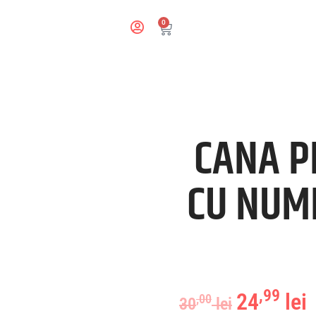
0
CANA P
CU NUME
,99
24
lei
,00
30
lei