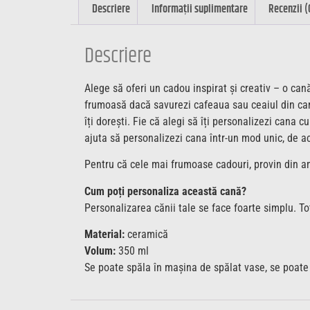
Descriere
Informații suplimentare
Recenzii (
Descriere
Alege să oferi un cadou inspirat și creativ – o can
frumoasă dacă savurezi cafeaua sau ceaiul din cana
îți dorești. Fie că alegi să îți personalizezi cana 
ajuta să personalizezi cana într-un mod unic, de a
Pentru că cele mai frumoase cadouri, provin din ami
Cum poți personaliza această cană?
Personalizarea cănii tale se face foarte simplu. Tot
Material:
ceramică
Volum:
350 ml
Se poate spăla în mașina de spălat vase, se poate f