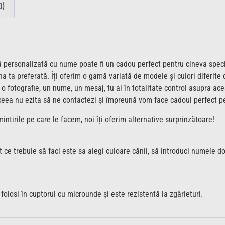
0)
ă personalizată cu nume poate fi un cadou perfect pentru cineva specia
 ta preferată. Îți oferim o gamă variată de modele și culori diferite 
cu o fotografie, un nume, un mesaj, tu ai în totalitate control asupra a
ceea nu ezita să ne contactezi și împreună vom face cadoul perfect pe
ntirile pe care le facem, noi îți oferim alternative surprinzătoare!
 ce trebuie să faci este sa alegi culoare cănii, să introduci numele do
olosi în cuptorul cu microunde și este rezistentă la zgârieturi.