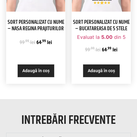
SORT PERSONALIZAT CU NUME
SORT PERSONALIZAT CU NUME
– NASA REGINA PRAJITURILOR
– BUCATAREASA DE 5 STELE
Evaluat la
5.00
din 5
,99
,99
99
lei
64
lei
,99
,99
99
lei
64
lei
Adaugă în coș
Adaugă în coș
INTREBĂRI FRECVENTE