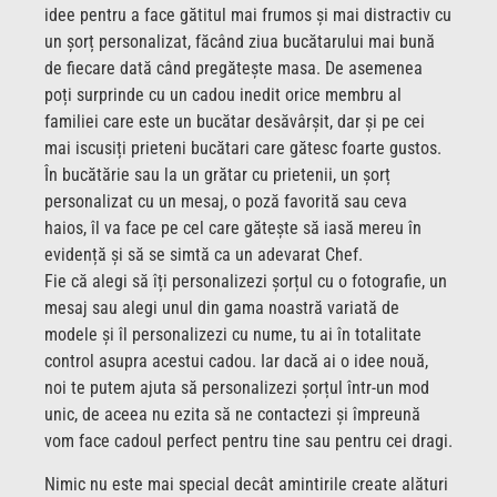
idee pentru a face gătitul mai frumos și mai distractiv cu
un șorț personalizat, făcând ziua bucătarului mai bună
de fiecare dată când pregătește masa. De asemenea
poți surprinde cu un cadou inedit orice membru al
familiei care este un bucătar desăvârșit, dar și pe cei
mai iscusiți prieteni bucătari care gătesc foarte gustos.
În bucătărie sau la un grătar cu prietenii, un șorț
personalizat cu un mesaj, o poză favorită sau ceva
haios, îl va face pe cel care gătește să iasă mereu în
evidență și să se simtă ca un adevarat Chef.
Fie că alegi să îți personalizezi șorțul cu o fotografie, un
mesaj sau alegi unul din gama noastră variată de
modele și îl personalizezi cu nume, tu ai în totalitate
control asupra acestui cadou. Iar dacă ai o idee nouă,
noi te putem ajuta să personalizezi șorțul într-un mod
unic, de aceea nu ezita să ne contactezi și împreună
vom face cadoul perfect pentru tine sau pentru cei dragi.
Nimic nu este mai special decât amintirile create alături