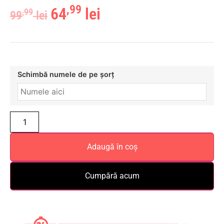
,99
64
lei
,99
99
lei
Schimbă numele de pe șorț
Adaugă în coș
Cumpără acum