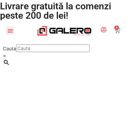
Livrare gratuită la comenzi
peste 200 de lei!
0
CADOURI PERSONALIZATE
LUMEA COPIILOR
Cauta
×