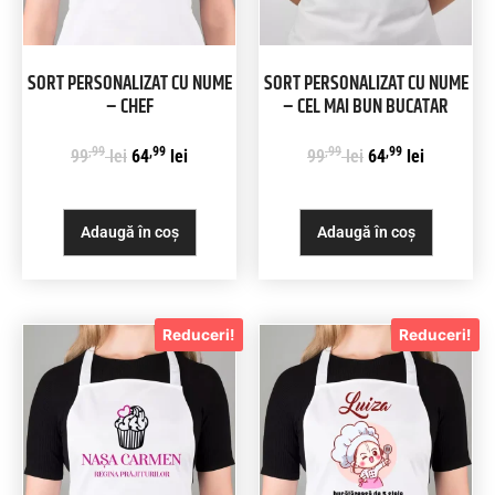
SORT PERSONALIZAT CU NUME
SORT PERSONALIZAT CU NUME
– CHEF
– CEL MAI BUN BUCATAR
,99
,99
,99
,99
99
lei
64
lei
99
lei
64
lei
Adaugă în coș
Adaugă în coș
Reduceri!
Reduceri!