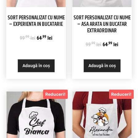
SORT PERSONALIZAT CU NUME
SORT PERSONALIZAT CU NUME
– EXPERIENTA IN BUCATARIE
– ASA ARATA UN BUCATAR
EXTRAORDINAR
,99
,99
99
lei
64
lei
,99
,99
99
lei
64
lei
Adaugă în coș
Adaugă în coș
Reduceri!
Reduceri!