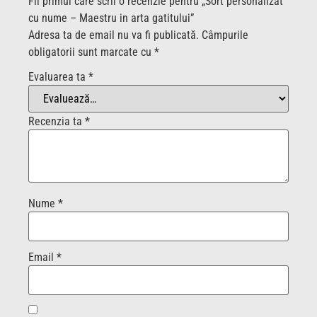
Fii primul care scrii o recenzie pentru „Sort personalizat
cu nume – Maestru in arta gatitului”
Adresa ta de email nu va fi publicată.
Câmpurile
obligatorii sunt marcate cu
*
Evaluarea ta
*
Recenzia ta
*
Nume
*
Email
*