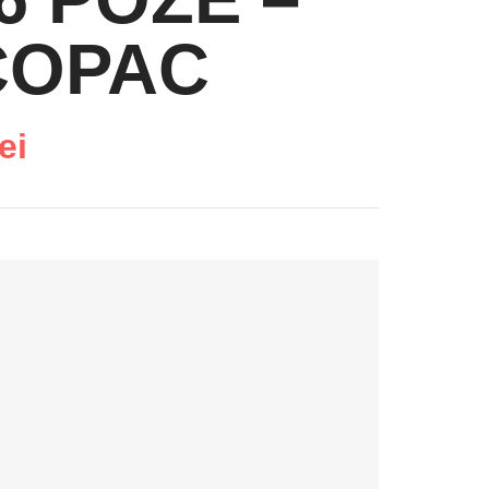
COPAC
lei