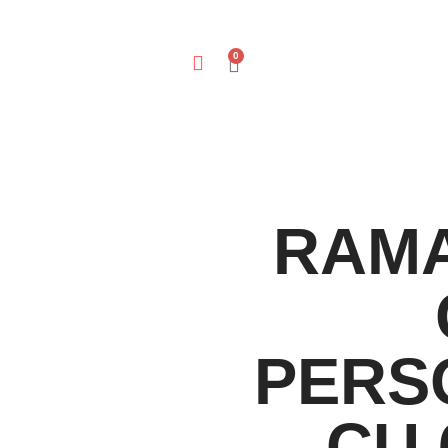
0
RAMA
PERS
CU 