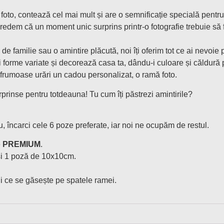
foto, contează cel mai mult și are o semnificație specială pentru 
redem că un moment unic surprins printr-o fotografie trebuie să f
 de familie sau o amintire plăcută, noi îți oferim tot ce ai nevoi
orme variate și decorează casa ta, dându-i culoare și căldură p
frumoase urări un cadou personalizat, o ramă foto.
rinse pentru totdeauna! Tu cum îți păstrezi amintirile?
, încarci cele 6 poze preferate, iar noi ne ocupăm de restul.
e
PREMIUM
.
și 1 poză de 10x10cm.
i ce se găsește pe spatele ramei.