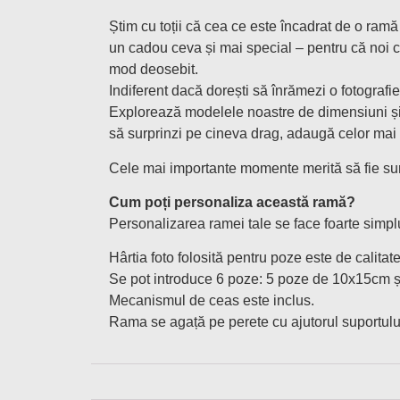
Știm cu toții că cea ce este încadrat de o ramă 
un cadou ceva și mai special – pentru că noi c
mod deosebit.
Indiferent dacă dorești să înrămezi o fotografie
Explorează modelele noastre de dimensiuni și f
să surprinzi pe cineva drag, adaugă celor mai 
Cele mai importante momente merită să fie surp
Cum poți personaliza această ramă?
Personalizarea ramei tale se face foarte simplu
Hârtia foto folosită pentru poze este de calitat
Se pot introduce 6 poze: 5 poze de 10x15cm 
Mecanismul de ceas este inclus.
Rama se agață pe perete cu ajutorul suportulu