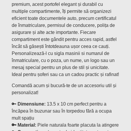
premium, acest portofel elegant și durabil cu
multiple compartimente, îți permite să organizezi
eficient toate documentele auto, precum certificatul
de înmatriculare, permisul de conducere, polița de
asigurare și alte acte importante. Fiecare
compartiment este gândit pentru acces rapid, astfel
încât să găsești întotdeauna ușor ceea ce cauți.
Personalizează-l cu sigla masinii si numarul de
înmatriculare, cu o poza, un nume, un logo sau un
mesaj special pentru un plus de stil și unicitate.
Ideal pentru șoferi sau ca un cadou practic și rafinat!
Comandă acum și bucură-te de un accesoriu util și
personalizat!
🔑
Dimensiune:
13.5 x 10 cm perfect pentru a
încăpea în buzunar sau în torpedou fără a ocupa
mult spațiu
🔑 Material:
Piele naturala foarte placuta la atingere