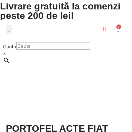
Livrare gratuită la comenzi
peste 200 de lei!
0
CADOURI PERSONALIZATE
LUMEA COPIILOR
Cauta
×
PORTOFEL ACTE FIAT