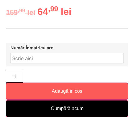
,99
64
lei
,99
159
lei
Număr Înmatriculare
Adaugă în coș
Cumpără acum