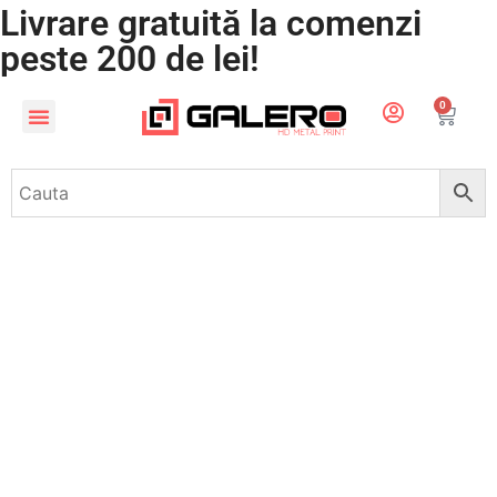
Livrare gratuită la comenzi
peste 200 de lei!
0
CADOURI PERSONALIZATE
LUMEA COPIILOR