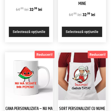
MINE
,99
,99
64
lei
32
lei
,99
,99
64
lei
32
lei
Selectează opțiunile
Selectează opțiunile
Reduceri!
Reduceri!
CANA PERSONALIZATA – NU MA
SORT PERSONALIZAT CU NUME