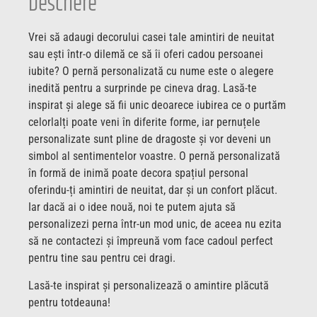
Descriere
Vrei să adaugi decorului casei tale amintiri de neuitat
sau ești într-o dilemă ce să îi oferi cadou persoanei
iubite? O pernă personalizată cu nume este o alegere
inedită pentru a surprinde pe cineva drag. Lasă-te
inspirat și alege să fii unic deoarece iubirea ce o purtăm
celorlalți poate veni în diferite forme, iar pernuțele
personalizate sunt pline de dragoste și vor deveni un
simbol al sentimentelor voastre. O pernă personalizată
în formă de inimă poate decora spațiul personal
oferindu-ți amintiri de neuitat, dar și un confort plăcut.
Iar dacă ai o idee nouă, noi te putem ajuta să
personalizezi perna într-un mod unic, de aceea nu ezita
să ne contactezi și împreună vom face cadoul perfect
pentru tine sau pentru cei dragi.
Lasă-te inspirat și personalizează o amintire plăcută
pentru totdeauna!