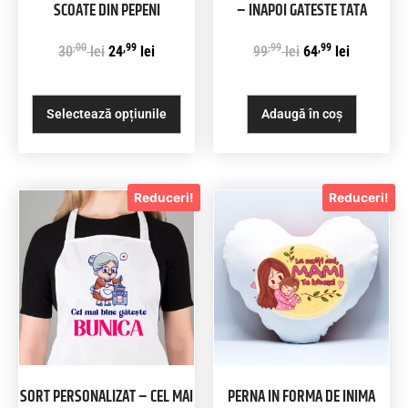
SCOATE DIN PEPENI
– INAPOI GATESTE TATA
,00
,99
,99
,99
30
lei
24
lei
99
lei
64
lei
Selectează opțiunile
Adaugă în coș
Reduceri!
Reduceri!
SORT PERSONALIZAT – CEL MAI
PERNA IN FORMA DE INIMA