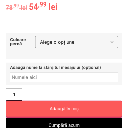
,99
54
lei
,99
78
lei
Culoare
pernă
Adaugă nume la sfârșitul mesajului (opțional)
Adaugă în coș
Cumpără acum