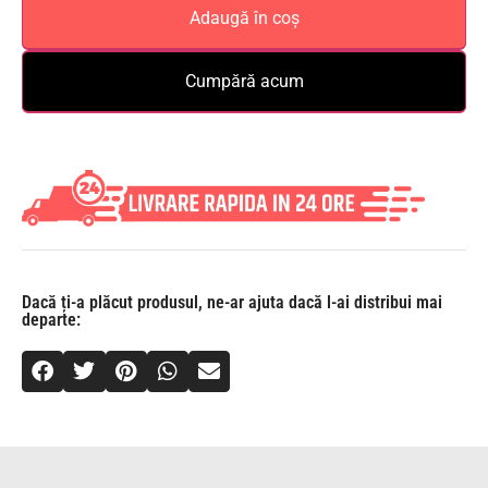
Adaugă în coș
Cumpără acum
Dacă ți-a plăcut produsul, ne-ar ajuta dacă l-ai distribui mai
departe: