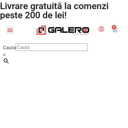
Livrare gratuită la comenzi
peste 200 de lei!
0
CADOURI PERSONALIZATE
LUMEA COPIILOR
Cauta
×