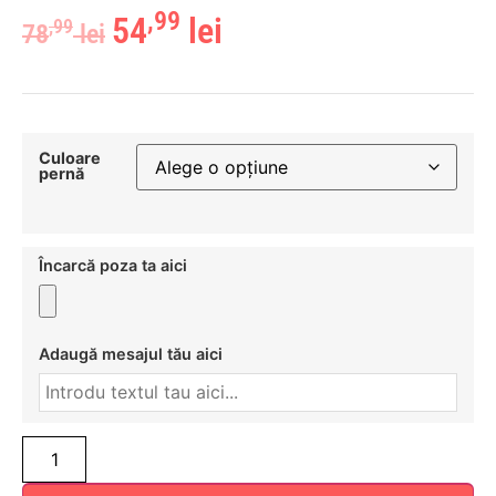
,99
54
lei
,99
78
lei
Culoare
pernă
Încarcă poza ta aici
Adaugă mesajul tău aici