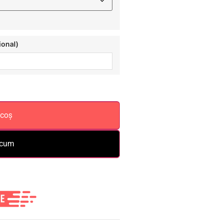
ional)
 coș
acum