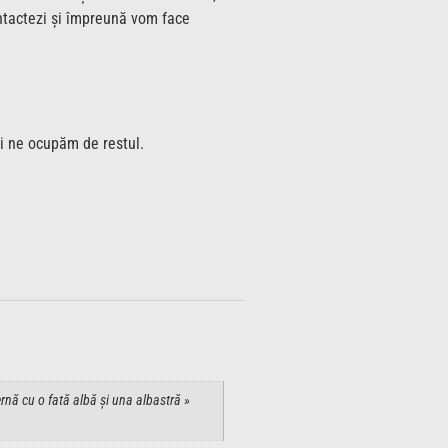
ontactezi și împreună vom face
oi ne ocupăm de restul.
ernă cu o fată albă și una albastră »