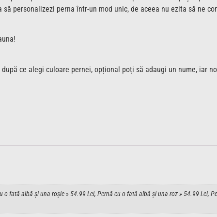
uta să personalizezi perna într-un mod unic, de aceea nu ezita să ne c
auna!
 după ce alegi culoare pernei, opțional poți să adaugi un nume, iar n
 o fată albă și una roșie » 54.99 Lei, Pernă cu o fată albă și una roz » 54.99 Lei, P