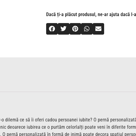
Dacă ți-a plăcut produsul, ne-ar ajuta dacă l-a
tr-o dilemă ce să îi oferi cadou persoanei iubite? O pernă personaliza
unic deoarece iubirea ce o purtăm celorlalți poate veni în diferite for
. O pernă personalizată în formă de inimă poate decora spațiul persona