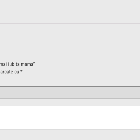
a mai iubita mama”
marcate cu
*