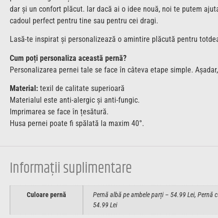
dar și un confort plăcut. Iar dacă ai o idee nouă, noi te putem aj
cadoul perfect pentru tine sau pentru cei dragi.
Lasă-te inspirat și personalizează o amintire plăcută pentru totde
Cum poți personaliza această pernă?
Personalizarea pernei tale se face în câteva etape simple. Așadar,
Material:
texil de calitate superioară
Materialul este anti-alergic și anti-fungic.
Imprimarea se face în țesătură.
Husa pernei poate fi spălată la maxim 40°.
Informații suplimentare
Culoare pernă
Pernă albă pe ambele parți – 54.99 Lei, Pernă cu
54.99 Lei