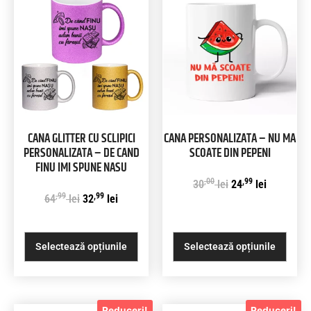
CANA GLITTER CU SCLIPICI
CANA PERSONALIZATA – NU MA
PERSONALIZATA – DE CAND
SCOATE DIN PEPENI
FINU IMI SPUNE NASU
,00
,99
30
lei
24
lei
,99
,99
64
lei
32
lei
Selectează opțiunile
Selectează opțiunile
Reduceri!
Reduceri!