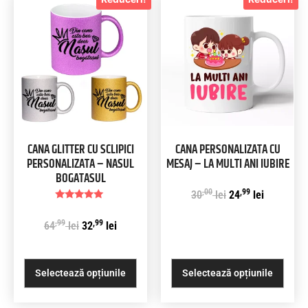
CANA GLITTER CU SCLIPICI
CANA PERSONALIZATA CU
PERSONALIZATA – NASUL
MESAJ – LA MULTI ANI IUBIRE
BOGATASUL
,00
,99
30
lei
24
lei
Evaluat la
5.00
,99
,99
64
lei
32
lei
din 5
Selectează opțiunile
Selectează opțiunile