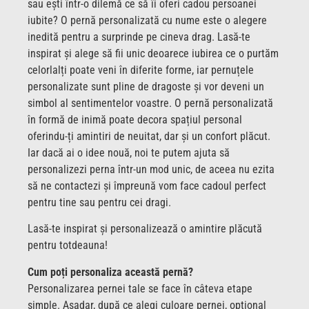
sau ești într-o dilemă ce să îi oferi cadou persoanei
iubite? O pernă personalizată cu nume este o alegere
inedită pentru a surprinde pe cineva drag. Lasă-te
inspirat și alege să fii unic deoarece iubirea ce o purtăm
celorlalți poate veni în diferite forme, iar pernuțele
personalizate sunt pline de dragoste și vor deveni un
simbol al sentimentelor voastre. O pernă personalizată
în formă de inimă poate decora spațiul personal
oferindu-ți amintiri de neuitat, dar și un confort plăcut.
Iar dacă ai o idee nouă, noi te putem ajuta să
personalizezi perna într-un mod unic, de aceea nu ezita
să ne contactezi și împreună vom face cadoul perfect
pentru tine sau pentru cei dragi.
Lasă-te inspirat și personalizează o amintire plăcută
pentru totdeauna!
Cum poți personaliza această pernă?
Personalizarea pernei tale se face în câteva etape
simple. Așadar, după ce alegi culoare pernei, opțional