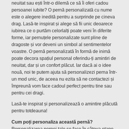
neuitat sau ești într-o dilemă ce să îi oferi cadou
persoanei iubite? O pernă personalizată cu nume
este o alegere inedită pentru a surprinde pe cineva
drag. Lasă-te inspirat și alege să fii unic deoarece
iubirea ce o purtăm celorlalți poate veni în diferite
forme, iar pernuțele personalizate sunt pline de
dragoste și vor deveni un simbol al sentimentelor
voastre. O pernă personalizată în formă de inimă
poate decora spațiul personal oferindu-ți amintiri de
neuitat, dar și un confort plăcut. Iar dacă ai o idee
nouă, noi te putem ajuta să personalizezi perna într-
un mod unic, de aceea nu ezita să ne contactezi și
împreună vom face cadoul perfect pentru tine sau
pentru cei dragi.
Lasă-te inspirat și personalizează o amintire plăcută
pentru totdeauna!
Cum poți personaliza această pernă?
Personalizarea pernei tale se face în câteva etape