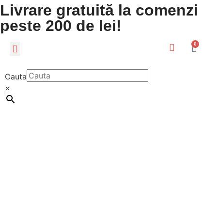
Livrare gratuită la comenzi
peste 200 de lei!
0
CADOURI PERSONALIZATE
LUMEA COPIILOR
Cauta
×