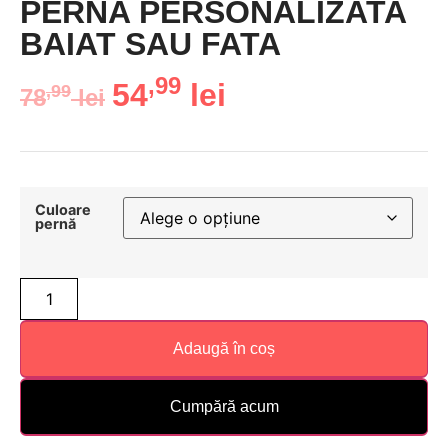
PERNA PERSONALIZATA
BAIAT SAU FATA
,99
54
lei
,99
78
lei
Culoare
pernă
Adaugă în coș
Cumpără acum