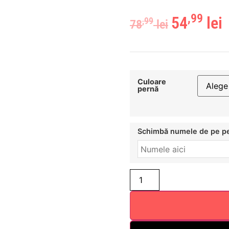
,99
54
lei
,99
78
lei
Culoare
pernă
Schimbă numele de pe p