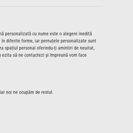
ernă personalizată cu nume este o alegere inedită
 în diferite forme, iar pernuțele personalizate sunt
 spațiul personal oferindu-ți amintiri de neuitat,
nu ezita să ne contactezi și împreună vom face
 iar noi ne ocupăm de restul.