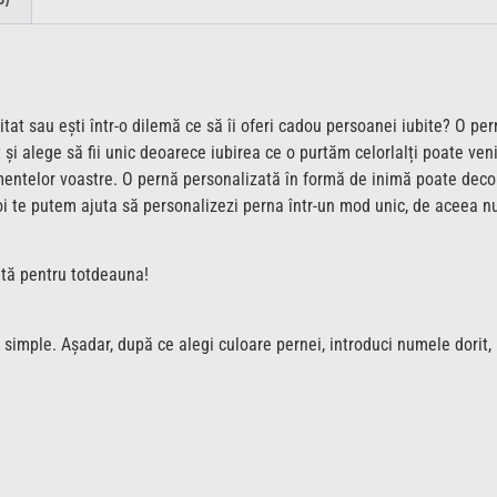
itat sau ești într-o dilemă ce să îi oferi cadou persoanei iubite? O p
 și alege să fii unic deoarece iubirea ce o purtăm celorlalți poate veni
mentelor voastre. O pernă personalizată în formă de inimă poate decora
 noi te putem ajuta să personalizezi perna într-un mod unic, de aceea 
ută pentru totdeauna!
 simple. Așadar, după ce alegi culoare pernei, introduci numele dorit,