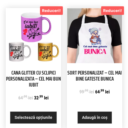
Reduceri!
Reduceri!
CANA GLITTER CU SCLIPICI
SORT PERSONALIZAT – CEL MAI
PERSONALIZATA – CEL MAI BUN
BINE GATESTE BUNICA
IUBIT
,99
,99
99
lei
64
lei
,99
,99
64
lei
32
lei
Selectează opțiunile
Adaugă în coș