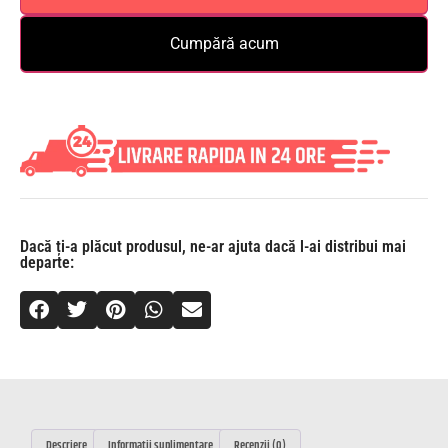
Cumpără acum
Dacă ți-a plăcut produsul, ne-ar ajuta dacă l-ai distribui mai
departe:
Descriere
Informații suplimentare
Recenzii (0)