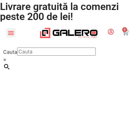
Livrare gratuită la comenzi
peste 200 de lei!
0
CADOURI PERSONALIZATE
LUMEA COPIILOR
Cauta
×