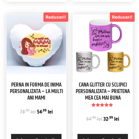
Reduceri!
Reduceri!
PERNA IN FORMA DE INIMA
CANA GLITTER CU SCLIPICI
PERSONALIZATA – LA MULTI
PERSONALIZATA – PRIETENA
ANI MAMI
MEA CEA MAI BUNA
,99
,99
Evaluat la
78
lei
54
lei
5.00
,99
,99
64
lei
32
lei
din 5