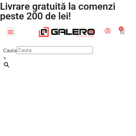
Livrare gratuită la comenzi
peste 200 de lei!
0
CADOURI PERSONALIZATE
LUMEA COPIILOR
Cauta
×