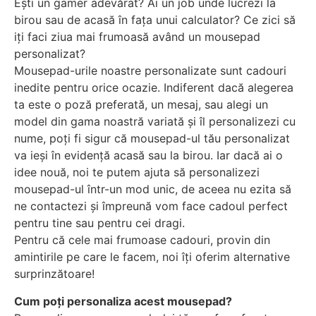
Ești un gamer adevărat? Ai un job unde lucrezi la
birou sau de acasă în fața unui calculator? Ce zici să
iți faci ziua mai frumoasă având un mousepad
personalizat?
Mousepad-urile noastre personalizate sunt cadouri
inedite pentru orice ocazie. Indiferent dacă alegerea
ta este o poză preferată, un mesaj, sau alegi un
model din gama noastră variată și îl personalizezi cu
nume, poți fi sigur că mousepad-ul tău personalizat
va ieși în evidență acasă sau la birou. Iar dacă ai o
idee nouă, noi te putem ajuta să personalizezi
mousepad-ul într-un mod unic, de aceea nu ezita să
ne contactezi și împreună vom face cadoul perfect
pentru tine sau pentru cei dragi.
Pentru că cele mai frumoase cadouri, provin din
amintirile pe care le facem, noi îți oferim alternative
surprinzătoare!
Cum poți personaliza acest mousepad?