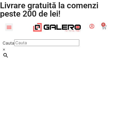
Livrare gratuită la comenzi
peste 200 de lei!
0
CADOURI PERSONALIZATE
LUMEA COPIILOR
Cauta
×