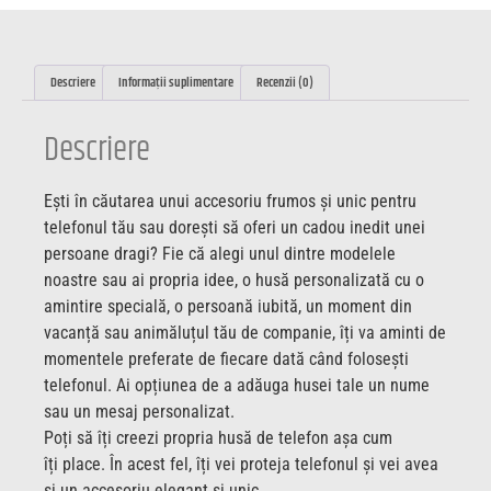
Descriere
Informații suplimentare
Recenzii (0)
Descriere
Ești în căutarea unui accesoriu frumos și unic pentru
telefonul tău sau dorești să oferi un cadou inedit unei
persoane dragi? Fie că alegi unul dintre modelele
noastre sau ai propria idee, o husă personalizată cu o
amintire specială, o persoană iubită, un moment din
vacanță sau animăluțul tău de companie, îți va aminti de
momentele preferate de fiecare dată când folosești
telefonul. Ai opțiunea de a adăuga husei tale un nume
sau un mesaj personalizat.
Poți să îți creezi propria husă de telefon așa cum
îți place. În acest fel, îți vei proteja telefonul și vei avea
și un accesoriu elegant și unic.