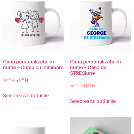
Cana personalizata cu
Cana personalizata cu
nume – Cuplu cu inimioare
nume – Cana de
STRESiune
,00
,99
30
lei
24
lei
,00
,99
30
lei
24
lei
Selectează opțiunile
Selectează opțiunile