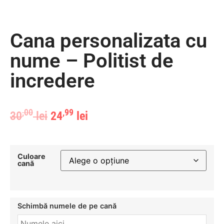
Cana personalizata cu
nume – Politist de
incredere
,00
,99
30
lei
24
lei
Culoare
cană
Schimbă numele de pe cană