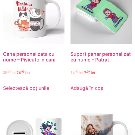
Cana personalizata cu
Suport pahar personalizat
nume – Pisicute in cani
cu nume – Patrat
,00
,99
,99
,99
30
lei
24
lei
14
lei
7
lei
Selectează opțiunile
Adaugă în coș