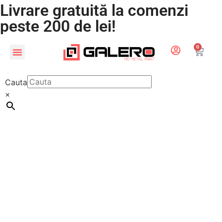
Livrare gratuită la comenzi
peste 200 de lei!
0
CADOURI PERSONALIZATE
LUMEA COPIILOR
Cauta
×