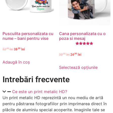
Pusculita personalizata cu
Cana personalizata cu o
nume – bani pentru vise
poza si mesaj
Evaluat la
,99
,99
52
lei
38
lei
5.00
,00
,99
30
lei
24
lei
din 5
Adaugă în coș
Selectează opțiunile
Intrebări frecvente
Ce este un print metalic HD?
Un print metalic HD reprezintă un nou mediu de artă
pentru păstrarea fotografiilor prin imprimarea direct în
plăcile de aluminiu special acoperite. Imaginile tale se