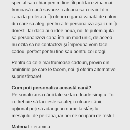
special sau chiar pentru tine, îți poți face ziua mai
frumoasă dacă savurezi cafeaua sau ceaiul din
cana ta preferată. Îți oferim o gamă variată de culori
din care să alegi pentru a le personaliza așa cum îți
dorești. Iar dacă ai o idee nouă, noi te putem ajuta
să personalizezi cana într-un mod unic, de aceea
nu ezita să ne contactezi și împreună vom face
cadoul perfect pentru tine sau pentru cei dragi.
Pentru că cele mai frumoase cadouri, provin din
amintirile pe care le facem, noi iți oferim alternative
suprinzătoare!
Cum poți personaliza această cană?
Personalizarea cănii tale se face foarte simplu. Tot
ce trebuie să faci este sa alegi culoare cănii,
opțional poți să adaugi un nume la sfârșitul
mesajului de pe cană, iar noi ne ocupăm de restul.
Material:
ceramică