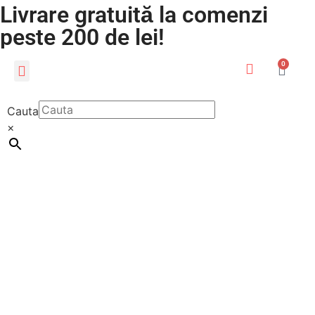
Livrare gratuită la comenzi
peste 200 de lei!
0
CADOURI PERSONALIZATE
LUMEA COPIILOR
Cauta
×