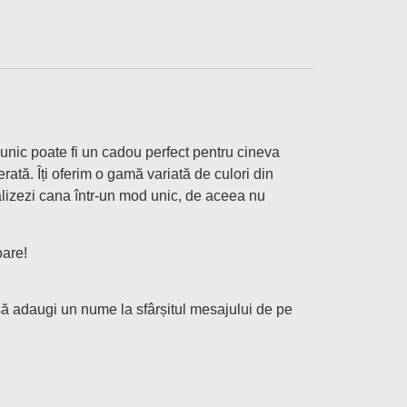
unic poate fi un cadou perfect pentru cineva
rată. Îți oferim o gamă variată de culori din
nalizezi cana într-un mod unic, de aceea nu
oare!
i să adaugi un nume la sfârșitul mesajului de pe