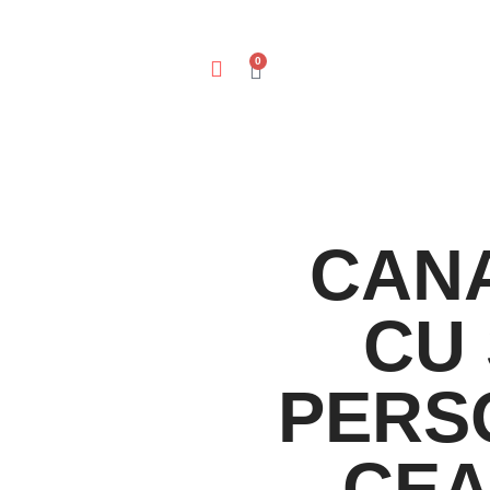
0
CANA
CU 
PERS
– CE