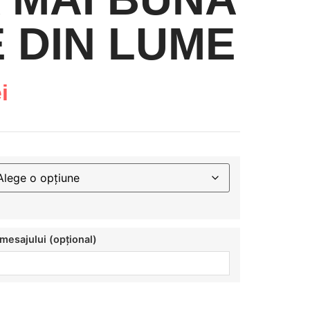
E DIN LUME
i
mesajului (opțional)