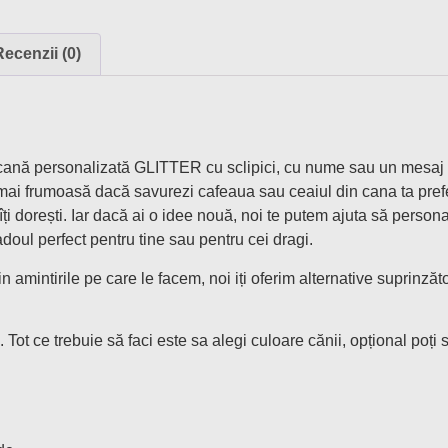
Recenzii (0)
o cană personalizată GLITTER cu sclipici, cu nume sau un mesaj 
ua mai frumoasă dacă savurezi cafeaua sau ceaiul din cana ta prefe
ți dorești. Iar dacă ai o idee nouă, noi te putem ajuta să perso
doul perfect pentru tine sau pentru cei dragi.
 amintirile pe care le facem, noi iți oferim alternative suprinzăt
. Tot ce trebuie să faci este sa alegi culoare cănii, opțional poț