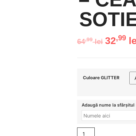
SOTI
,99
32
le
,99
64
lei
Culoare GLITTER
Adaugă nume la sfârșitul 