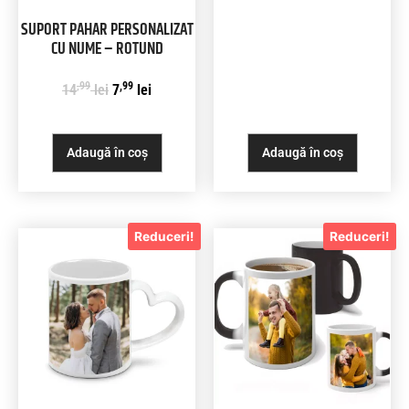
SUPORT PAHAR PERSONALIZAT
CU NUME – ROTUND
,99
,99
14
lei
7
lei
Adaugă în coș
Adaugă în coș
Reduceri!
Reduceri!