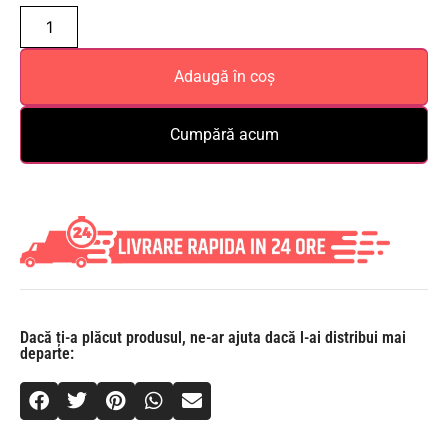
Adaugă în coș
Cumpără acum
Dacă ți-a plăcut produsul, ne-ar ajuta dacă l-ai distribui mai
departe: