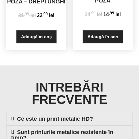
POZA
POZA – DREPTUNGHI
,99
,99
,99
,99
24
lei
14
lei
31
lei
22
lei
Adaugă în coș
Adaugă în coș
INTREBĂRI
FRECVENTE
Ce este un print metalic HD?
Sunt printurile metalice rezistente în
timp?