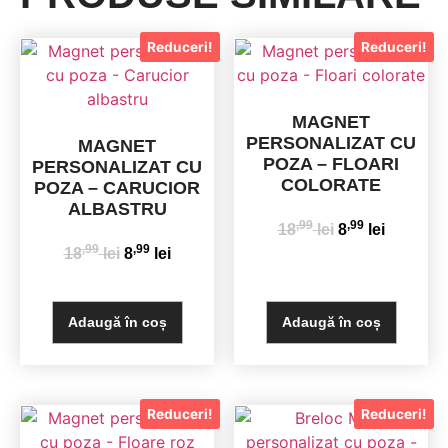
Reduceri!
Reduceri!
MAGNET
PERSONALIZAT CU
MAGNET
POZA – FLOARI
PERSONALIZAT CU
COLORATE
POZA – CARUCIOR
ALBASTRU
,99
,99
18
lei
8
lei
,99
,99
18
lei
8
lei
Adaugă în coș
Adaugă în coș
Reduceri!
Reduceri!