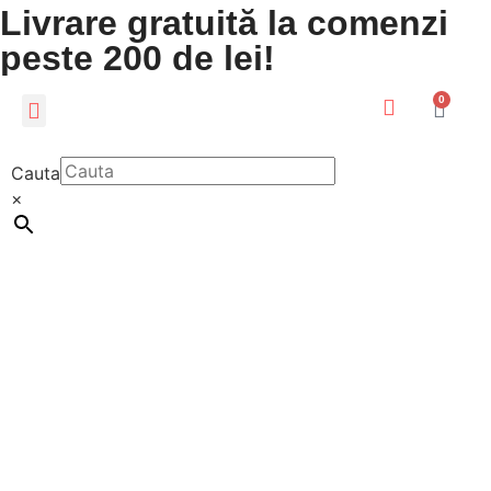
Livrare gratuită la comenzi
peste 200 de lei!
0
CADOURI PERSONALIZATE
LUMEA COPIILOR
Cauta
×