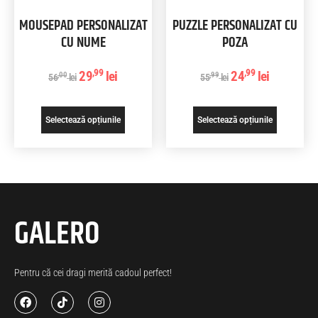
MOUSEPAD PERSONALIZAT
PUZZLE PERSONALIZAT CU
CU NUME
POZA
,99
,99
29
lei
24
lei
,00
,99
56
lei
55
lei
Selectează opțiunile
Selectează opțiunile
GALERO
Pentru că cei dragi merită cadoul perfect!