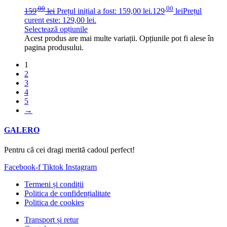
,00
,00
159
lei
Prețul inițial a fost: 159,00 lei.
129
lei
Prețul
curent este: 129,00 lei.
Selectează opțiunile
Acest produs are mai multe variații. Opțiunile pot fi alese în
pagina produsului.
1
2
3
4
5
→
GALERO
Pentru că cei dragi merită cadoul perfect!
Facebook-f
Tiktok
Instagram
Termeni și condiții
Politica de confidențialitate
Politica de cookies
Transport și retur