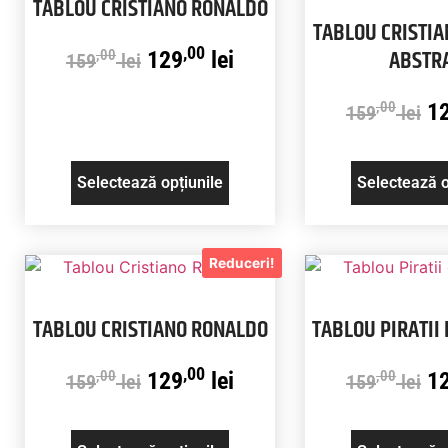
TABLOU CRISTIANO RONALDO
TABLOU CRISTI
,00
ABSTR
129
lei
,00
159
lei
1
,00
159
lei
Selectează opțiunile
Selectează o
Reduceri!
TABLOU CRISTIANO RONALDO
TABLOU PIRATII
,00
129
lei
1
,00
,00
159
lei
159
lei