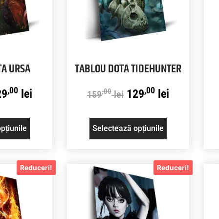
TA URSA
TABLOU DOTA TIDEHUNTER
,00
,00
29
lei
129
lei
,00
159
lei
pțiunile
Selectează opțiunile
Reduceri!
Reduceri!