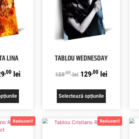
TA LINA
TABLOU WEDNESDAY
,00
,00
29
lei
129
lei
,00
159
lei
pțiunile
Selectează opțiunile
Reduceri!
Reduceri!