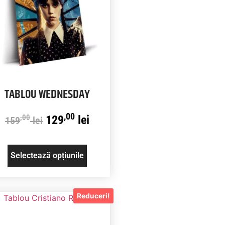
TABLOU WEDNESDAY
,00
129
lei
,00
159
lei
Selectează opțiunile
Reduceri!