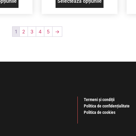
pțiunile
Selectează opțiunile
1
2
3
4
5
→
Termeni și condiții
Politica de confidențialitate
Politica de cookies