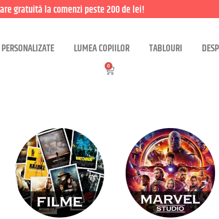
are gratuită la comenzi peste 200 de lei!
 PERSONALIZATE
LUMEA COPIILOR
TABLOURI
DESP
0