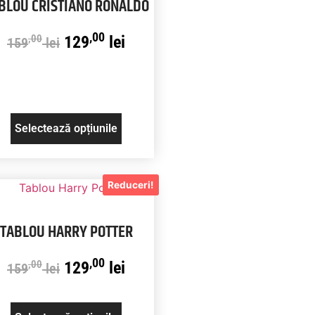
BLOU CRISTIANO RONALDO
,00
129
lei
,00
159
lei
Selectează opțiunile
Reduceri!
TABLOU HARRY POTTER
,00
129
lei
,00
159
lei