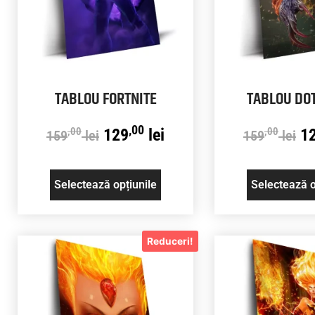
TABLOU FORTNITE
TABLOU DO
,00
129
lei
1
,00
,00
159
lei
159
lei
Selectează opțiunile
Selectează o
Reduceri!