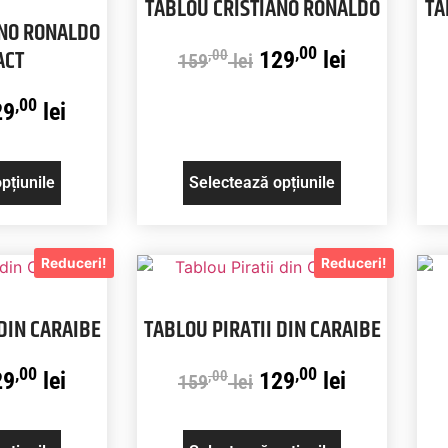
TABLOU CRISTIANO RONALDO
TA
ANO RONALDO
,00
ACT
129
lei
,00
159
lei
,00
29
lei
pțiunile
Selectează opțiunile
Reduceri!
Reduceri!
 DIN CARAIBE
TABLOU PIRATII DIN CARAIBE
,00
,00
29
lei
129
lei
,00
159
lei