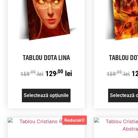
TABLOU DOTA LINA
TABLOU DO
,00
129
lei
1
,00
,00
159
lei
159
lei
Selectează opțiunile
Selectează o
Reduceri!