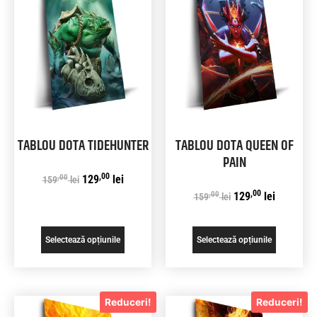
TABLOU DOTA TIDEHUNTER
TABLOU DOTA QUEEN OF
PAIN
,00
,00
129
lei
159
lei
,00
,00
129
lei
159
lei
Selectează opțiunile
Selectează opțiunile
Reduceri!
Reduceri!