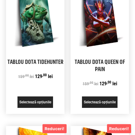
TABLOU DOTA TIDEHUNTER
TABLOU DOTA QUEEN OF
PAIN
,00
,00
129
lei
159
lei
,00
,00
129
lei
159
lei
Selectează opțiunile
Selectează opțiunile
Reduceri!
Reduceri!