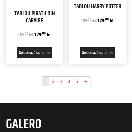
TABLOU HARRY POTTER
TABLOU PIRATII DIN
CARAIBE
,00
,00
129
lei
159
lei
,00
,00
129
lei
159
lei
Selectează opțiunile
Selectează opțiunile
1
2
3
4
5
→
GALERO