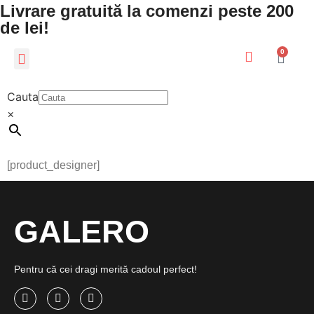
Livrare gratuită la comenzi peste 200
de lei!
0
CADOURI PERSONALIZATE
LUMEA COPIILOR
Cauta
×
[product_designer]
GALERO
Pentru că cei dragi merită cadoul perfect!